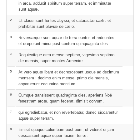
in arca, adduxit spiritum super terram, et imminutæ
sunt aquæ.
2
Et clausi sunt fontes abyssi, et cataractæ cæli : et
prohibitæ sunt pluviæ de cælo.
3
Reversæque sunt aquæ de terra euntes et redeuntes :
et cœperunt minui post centum quinquaginta dies.
4
Requievitque arca mense septimo, vigesimo septimo
die mensis, super montes Armeniæ.
5
At vero aquæ ibant et decrescebant usque ad decimum
mensem : decimo enim mense, primo die mensis,
apparuerunt cacumina montium.
6
Cumque transissent quadraginta dies, aperiens Noë
fenestram arcæ, quam fecerat, dimisit corvum,
7
qui egrediebatur, et non revertebatur, donec siccarentur
aquæ super terram.
8
Emisit quoque columbam post eum, ut videret si jam
cessassent aquæ super faciem terræ.