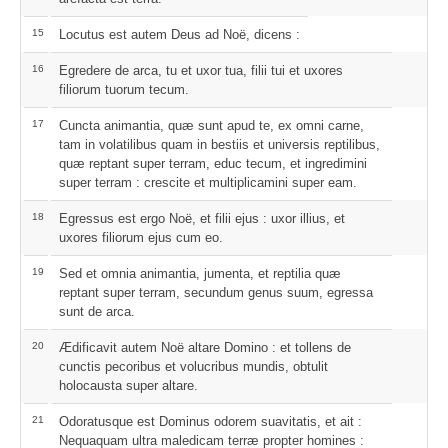
15
Locutus est autem Deus ad Noë, dicens :
16
Egredere de arca, tu et uxor tua, filii tui et uxores
filiorum tuorum tecum.
17
Cuncta animantia, quæ sunt apud te, ex omni carne,
tam in volatilibus quam in bestiis et universis reptilibus,
quæ reptant super terram, educ tecum, et ingredimini
super terram : crescite et multiplicamini super eam.
18
Egressus est ergo Noë, et filii ejus : uxor illius, et
uxores filiorum ejus cum eo.
19
Sed et omnia animantia, jumenta, et reptilia quæ
reptant super terram, secundum genus suum, egressa
sunt de arca.
20
Ædificavit autem Noë altare Domino : et tollens de
cunctis pecoribus et volucribus mundis, obtulit
holocausta super altare.
21
Odoratusque est Dominus odorem suavitatis, et ait :
Nequaquam ultra maledicam terræ propter homines :